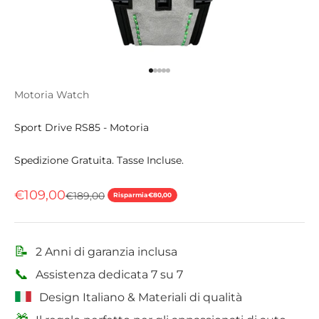
Vai all'articolo 1
Vai all'articolo 2
Vai all'articolo 3
Vai all'articolo 4
Vai all'articolo 5
Motoria Watch
Sport Drive RS85 - Motoria
Spedizione Gratuita. Tasse Incluse.
Prezzo scontato
€109,00
Prezzo
€189,00
Risparmia
€80,00
📝
2 Anni di garanzia inclusa
📞
Assistenza dedicata 7 su 7
Design Italiano & Materiali di qualità