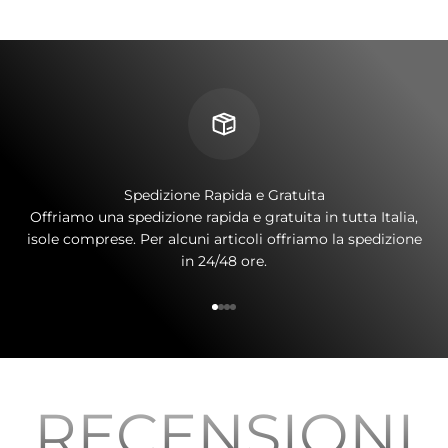
Spedizione Rapida e Gratuita
Offriamo una spedizione rapida e gratuita in tutta Italia,
isole comprese. Per alcuni articoli offriamo la spedizione
in 24/48 ore.
Vai all'articolo 1
Vai all'articolo 2
Vai all'articolo 3
Vai all'articolo 4
RECENSIONI