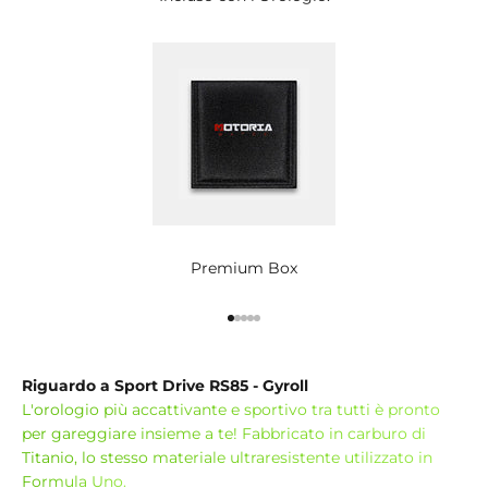
Premium Box
Vai all'articolo 1
Vai all'articolo 2
Vai all'articolo 3
Vai all'articolo 4
Vai all'articolo 5
Riguardo a Sport Drive RS85 - Gyroll
L'orologio più accattivante e sportivo tra tutti è pronto
per gareggiare insieme a te! Fabbricato in carburo di
Titanio, lo stesso materiale ultraresistente utilizzato in
Formula Uno.