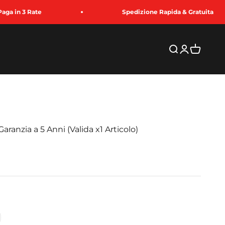
ate
Spedizione Rapida & Gratuita
Cerca
Accedi
Carrello
aranzia a 5 Anni (Valida x1 Articolo)
to