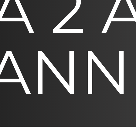
A 2 A
ANN