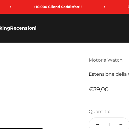
+10.000 Clienti Soddisfatti!
Paga in 3 R
king
Recensioni
Motoria Watch
Estensione della G
Prezzo sconta
€39,00
Quantità: