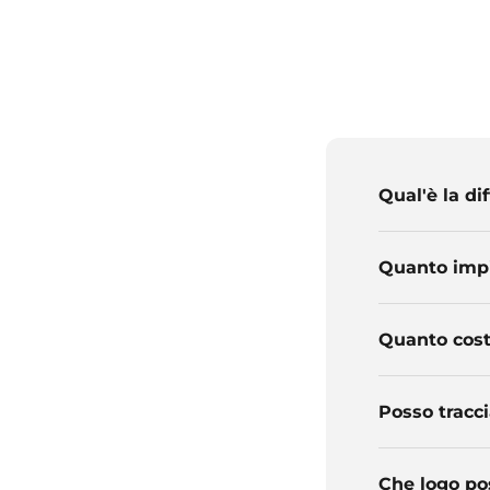
Qual'è la di
Quanto impi
Quanto cost
Posso tracci
Che logo po