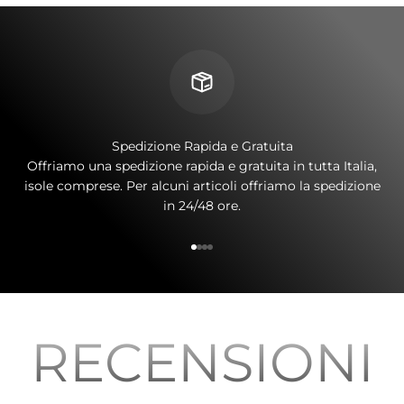
Spedizione Rapida e Gratuita
Offriamo una spedizione rapida e gratuita in tutta Italia,
isole comprese. Per alcuni articoli offriamo la spedizione
in 24/48 ore.
Vai all'articolo 1
Vai all'articolo 2
Vai all'articolo 3
Vai all'articolo 4
RECENSIONI