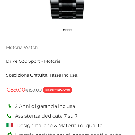
Vai all'articolo 1
Vai all'articolo 2
Vai all'articolo 3
Vai all'articolo 4
Vai all'articolo 5
Motoria Watch
Drive G30 Sport - Motoria
Spedizione Gratuita. Tasse Incluse.
Prezzo scontato
€89,00
Prezzo
€159,00
Risparmia
€70,00
📝
2 Anni di garanzia inclusa
📞
Assistenza dedicata 7 su 7
Design Italiano & Materiali di qualità