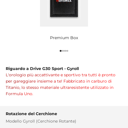
Premium Box
Vai all'articolo 1
Vai all'articolo 2
Vai all'articolo 3
Vai all'articolo 4
Vai all'articolo 5
Riguardo a Drive G30 Sport - Gyroll
L'orologio più accattivante e sportivo tra tutti è pronto
per gareggiare insieme a te! Fabbricato in carburo di
Titanio, lo stesso materiale ultraresistente utilizzato in
Formula Uno.
Rotazione del Cerchione
Modello Gyroll (Cerchione Rotante)