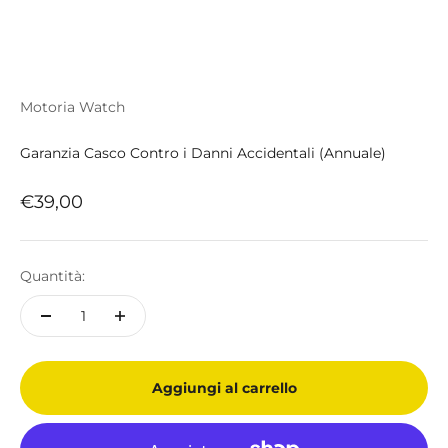
Motoria Watch
Garanzia Casco Contro i Danni Accidentali (Annuale)
Prezzo scontato
€39,00
Quantità:
Aggiungi al carrello