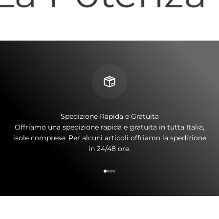
Spedizione Rapida e Gratuita
Offriamo una spedizione rapida e gratuita in tutta Italia,
isole comprese. Per alcuni articoli offriamo la spedizione
in 24/48 ore.
Vai all'articolo 1
Vai all'articolo 2
Vai all'articolo 3
Vai all'articolo 4