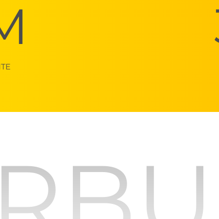
M
NTE
RB