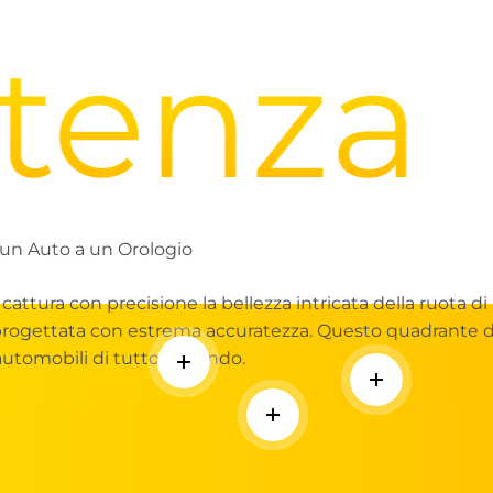
enza
I
un Auto a un Orologio
attura con precisione la bellezza intricata della ruota di
 progettata con estrema accuratezza. Questo quadrante di
automobili di tutto il mondo.
Per saperne di più
Per saperne d
Per saperne di più