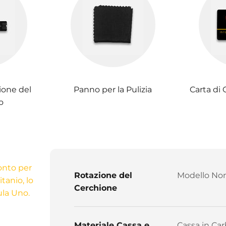
ione del
Panno per la Pulizia
Carta di 
o
ronto per
Rotazione del
Modello Non
tanio, lo
Cerchione
ula Uno.
Materiale Cassa e
Cassa in Car