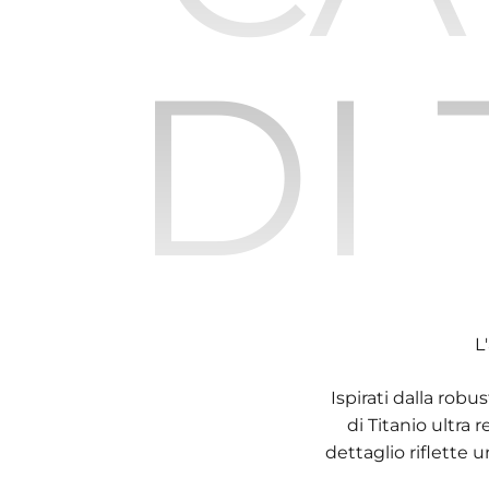
DI
L
Ispirati dalla robu
di Titanio ultra
dettaglio riflette 