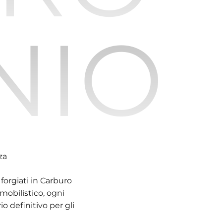
NIO
za
 forgiati in Carburo
mobilistico, ogni
o definitivo per gli