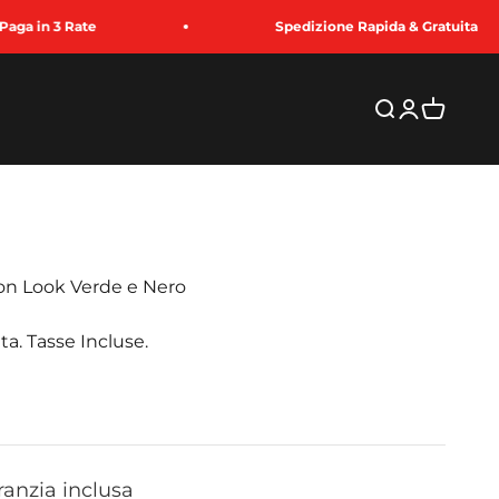
Spedizione Rapida & Gratuita
Cerca
Accedi
Carrello
bon Look Verde e Nero
ta. Tasse Incluse.
to
ranzia inclusa