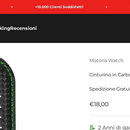
+10.000 Clienti Soddisfatti!
Paga in 3 Rate
king
Recensioni
Motoria Watch
Cinturino in Car
Spedizione Gratui
Prezzo sconta
€18,00
📝
2 Anni di ga