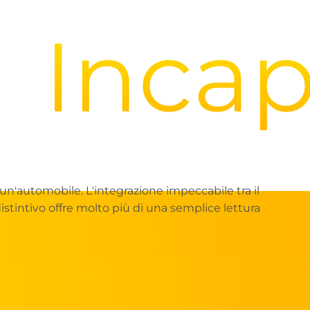
ncapsu
 un'automobile. L'integrazione impeccabile tra il
stintivo offre molto più di una semplice lettura
i più