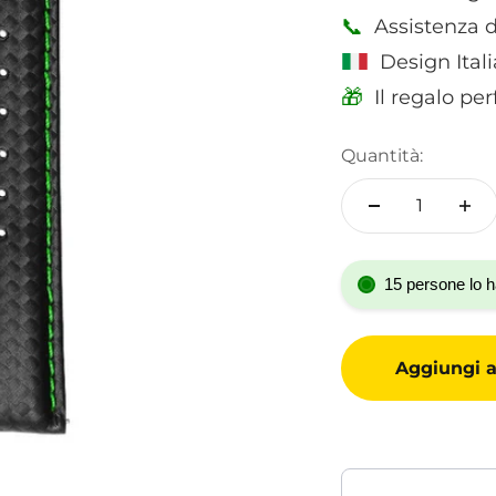
📞
Assistenza d
Design Itali
🎁
Il regalo pe
Quantità:
15 persone lo h
Aggiungi al