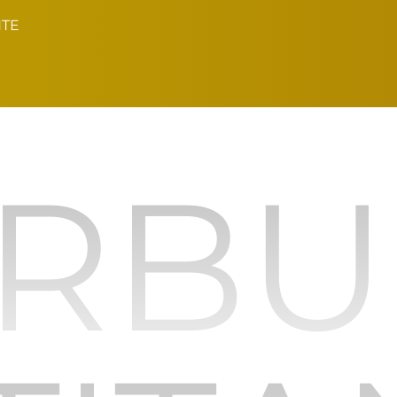
NTE
RB