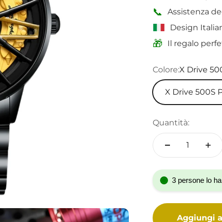
📞
Assistenza de
Design Italian
🎁
Il regalo perf
Colore:
X Drive 50
X Drive 500S 
Quantità:
3 persone lo ha
Aggiungi al