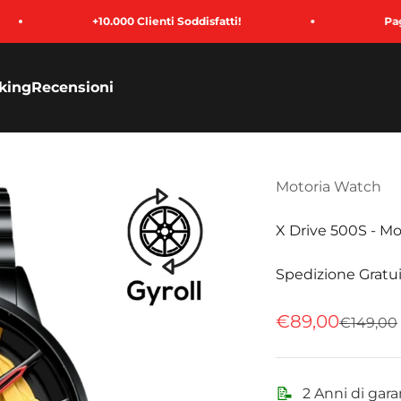
+10.000 Clienti Soddisfatti!
Paga in 3 Rate
king
Recensioni
Motoria Watch
X Drive 500S - Mo
Spedizione Gratui
Prezzo sconta
€89,00
Prezzo
€149,00
📝
2 Anni di gara