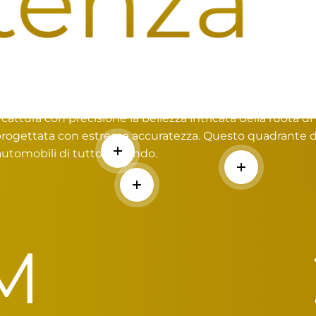
nza
I
un Auto a un Orologio
attura con precisione la bellezza intricata della ruota di
 progettata con estrema accuratezza. Questo quadrante di
automobili di tutto il mondo.
Per saperne di più
Per saperne d
Per saperne di più
M