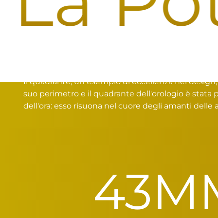
a Pote
Un Quadrante Senza Precedenti, dal Cerchione di 
Il quadrante, un esempio di eccellenza nel design, c
suo perimetro e il quadrante dell'orologio è stata
dell'ora: esso risuona nel cuore degli amanti delle 
43
M