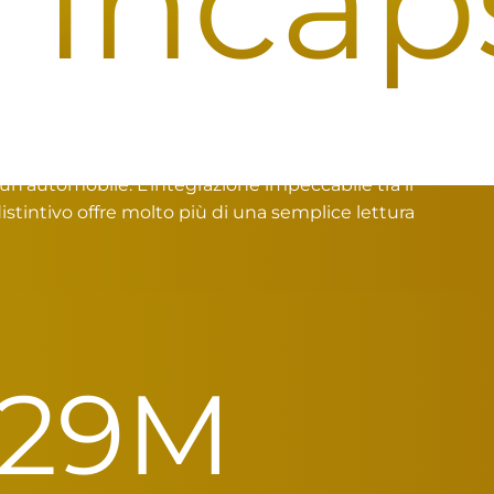
ncapsu
 un'automobile. L'integrazione impeccabile tra il
stintivo offre molto più di una semplice lettura
i più
30
M