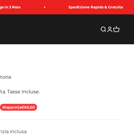
Spedizione Rapida & Gratuita
Cerca
Accedi
Carrello
toria
ta. Tasse Incluse.
to
Risparmia
€60,00
nzia inclusa