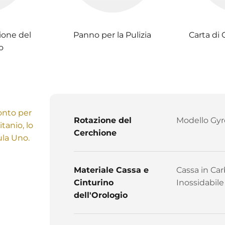
ione del
Panno per la Pulizia
Carta di 
o
ronto per
Rotazione del
Modello Gyr
tanio, lo
Cerchione
ula Uno.
Materiale Cassa e
Cassa in Car
Cinturino
Inossidabile
dell'Orologio