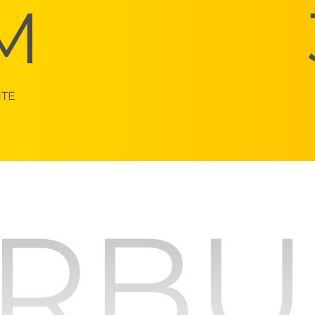
M
NTE
RB