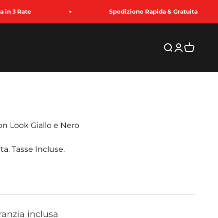
Spedizione Rapida & Gratuita
Cerca
Accedi
Carrello
on Look Giallo e Nero
ta. Tasse Incluse.
to
ranzia inclusa