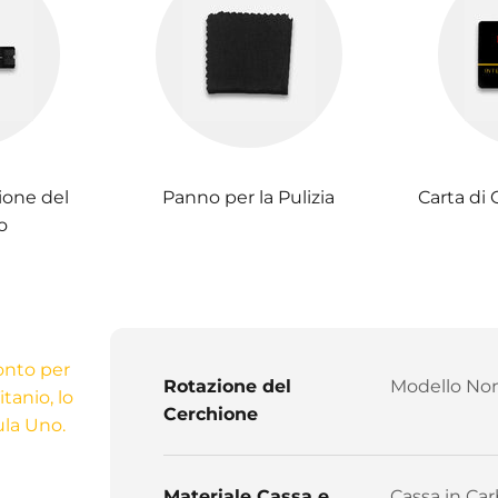
ione del
Panno per la Pulizia
Carta di 
o
ronto per
Rotazione del
Modello Non
tanio, lo
Cerchione
ula Uno.
Materiale Cassa e
Cassa in Car