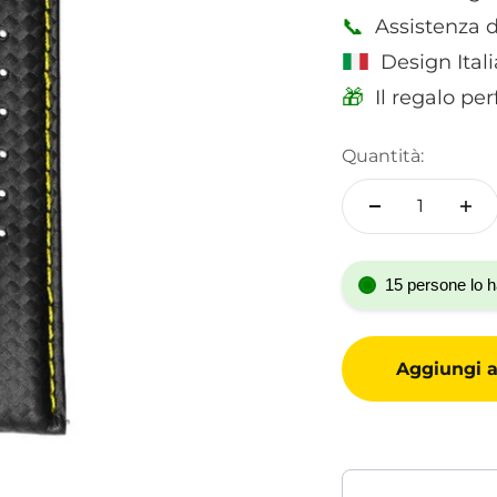
📞
Assistenza d
Design Itali
🎁
Il regalo pe
Quantità:
15 persone lo h
Aggiungi al