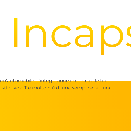
ncapsu
 un'automobile. L'integrazione impeccabile tra il
stintivo offre molto più di una semplice lettura
i più