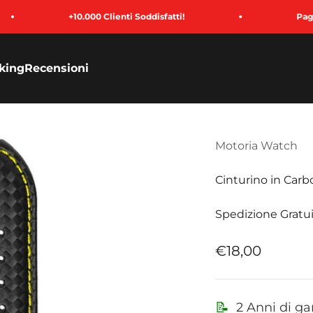
+10.000 Clienti Soddisfatti!
Paga in 3 Rate
king
Recensioni
Motoria Watch
Cinturino in Carb
Spedizione Gratui
Prezzo sconta
€18,00
📝
2 Anni di ga