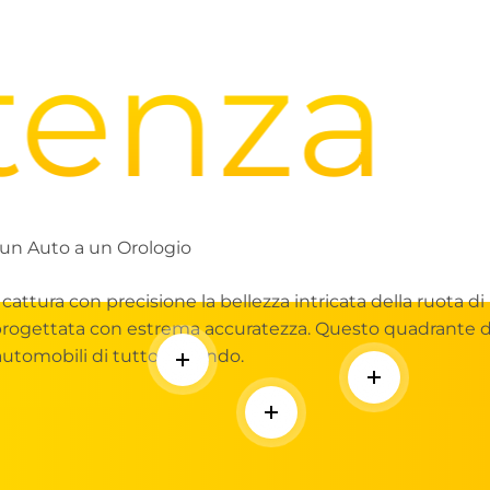
nza
I
un Auto a un Orologio
attura con precisione la bellezza intricata della ruota di
 progettata con estrema accuratezza. Questo quadrante di
automobili di tutto il mondo.
Per saperne di più
Per saperne d
Per saperne di più