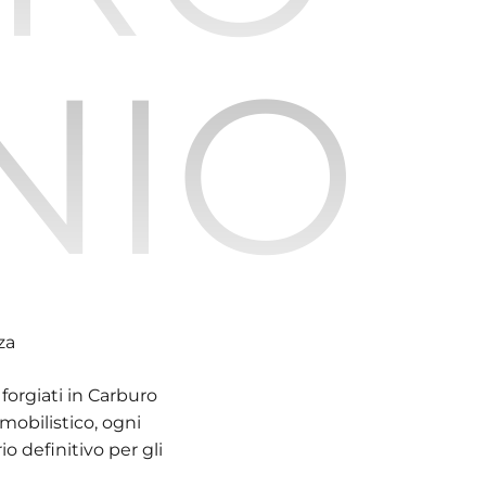
NIO
za
 forgiati in Carburo
mobilistico, ogni
o definitivo per gli