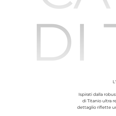
DI
L
Ispirati dalla robu
di Titanio ultra
dettaglio riflette 