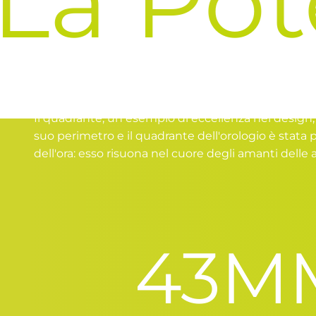
 Poten
Un Quadrante Senza Precedenti, dal Cerchione di 
Il quadrante, un esempio di eccellenza nel design, c
suo perimetro e il quadrante dell'orologio è stata
dell'ora: esso risuona nel cuore degli amanti delle 
43
M