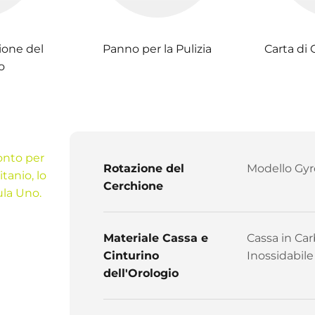
ione del
Panno per la Pulizia
Carta di 
o
ronto per
Rotazione del
Modello Gyr
tanio, lo
Cerchione
ula Uno.
Materiale Cassa e
Cassa in Car
Cinturino
Inossidabile
dell'Orologio