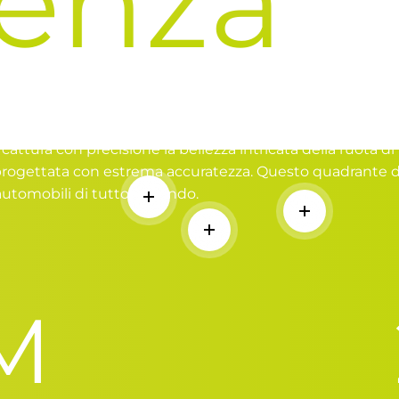
za
In
un Auto a un Orologio
attura con precisione la bellezza intricata della ruota di
 progettata con estrema accuratezza. Questo quadrante di
automobili di tutto il mondo.
Per saperne di più
Per saperne d
Per saperne di più
M