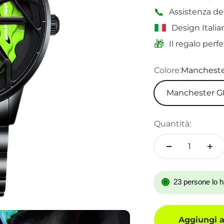
📞
Assistenza de
Design Italian
🎁
Il regalo perf
Colore:
Mancheste
Manchester G
Quantità:
23 persone lo h
Aggiungi al