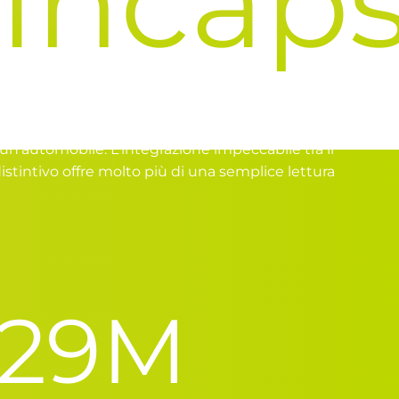
capsul
 un'automobile. L'integrazione impeccabile tra il
stintivo offre molto più di una semplice lettura
i più
30
M