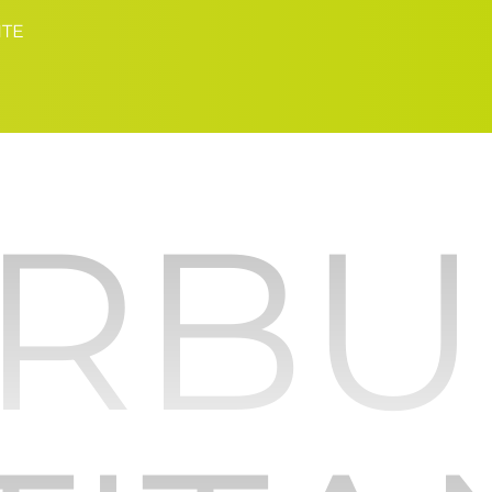
NTE
RB