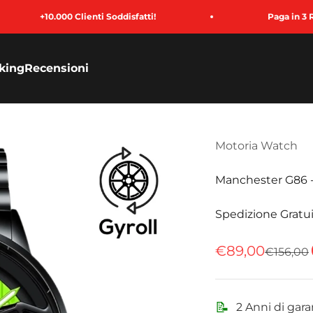
Clienti Soddisfatti!
Paga in 3 Rate
king
Recensioni
Motoria Watch
Manchester G86 -
Spedizione Gratui
Prezzo sconta
€89,00
Prezzo
€156,00
📝
2 Anni di gara