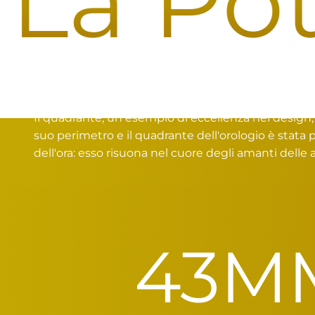
a Pote
Un Quadrante Senza Precedenti, dal Cerchione di 
Il quadrante, un esempio di eccellenza nel design, c
suo perimetro e il quadrante dell'orologio è stata
dell'ora: esso risuona nel cuore degli amanti delle 
43
M