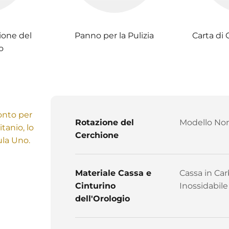
ione del
Panno per la Pulizia
Carta di 
o
ronto per
Rotazione del
Modello Non
tanio, lo
Cerchione
ula Uno.
Materiale Cassa e
Cassa in Car
Cinturino
Inossidabile
dell'Orologio