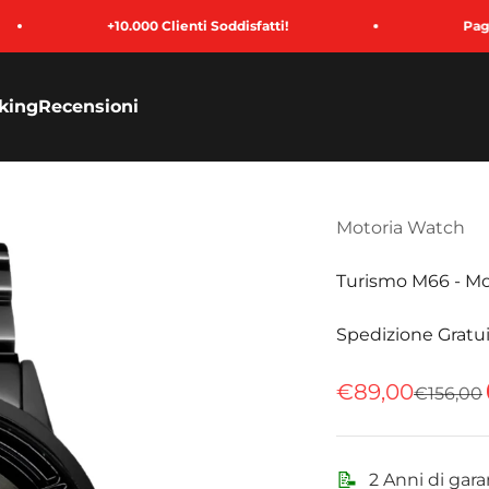
+10.000 Clienti Soddisfatti!
Paga in 3 Rate
king
Recensioni
Motoria Watch
Turismo M66 - Mo
Spedizione Gratui
Prezzo sconta
€89,00
Prezzo
€156,00
📝
2 Anni di gara