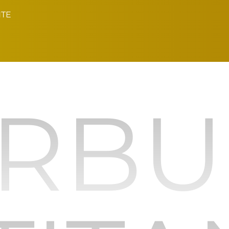
NTE
RB