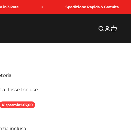
Spedizione Rapida & Gratuita
Cerca
Accedi
Carrello
toria
ta. Tasse Incluse.
to
Risparmia
€67,00
nzia inclusa