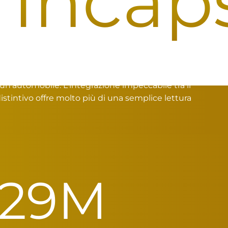
ncapsu
 un'automobile. L'integrazione impeccabile tra il
stintivo offre molto più di una semplice lettura
i più
30
M