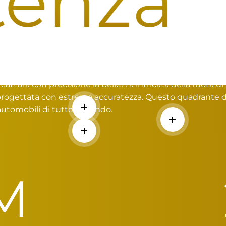
nza
I
un Auto a un Orologio
attura con precisione la bellezza intricata della ruota di
 progettata con estrema accuratezza. Questo quadrante di
automobili di tutto il mondo.
Per saperne di più
Per saperne d
Per saperne di più
M