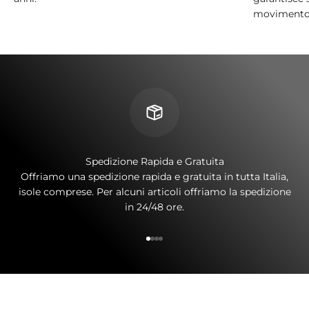
movimento
Spedizione Rapida e Gratuita
Offriamo una spedizione rapida e gratuita in tutta Italia,
isole comprese. Per alcuni articoli offriamo la spedizione
in 24/48 ore.
Vai all'articolo 1
Vai all'articolo 2
Vai all'articolo 3
Vai all'articolo 4