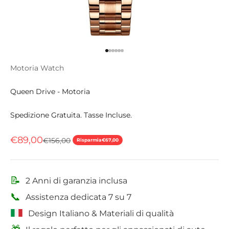
Vai all'articolo 1
Vai all'articolo 2
Vai all'articolo 3
Vai all'articolo 4
Vai all'articolo 5
Vai all'articolo 6
Motoria Watch
Queen Drive - Motoria
Spedizione Gratuita. Tasse Incluse.
Prezzo scontato
€89,00
Prezzo
€156,00
Risparmia
€67,00
📝
2 Anni di garanzia inclusa
📞
Assistenza dedicata 7 su 7
Design Italiano & Materiali di qualità