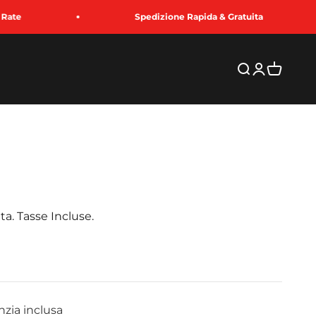
Spedizione Rapida & Gratuita
+
Cerca
Accedi
Carrello
ta. Tasse Incluse.
to
nzia inclusa