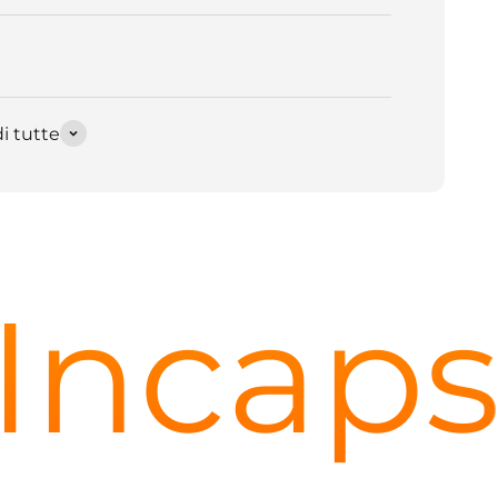
i tutte
capsul