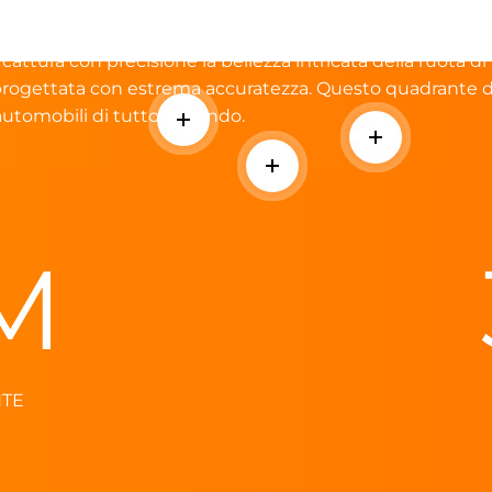
un Auto a un Orologio
attura con precisione la bellezza intricata della ruota di
 progettata con estrema accuratezza. Questo quadrante di
automobili di tutto il mondo.
Per saperne di più
Per saperne d
Per saperne di più
M
NTE