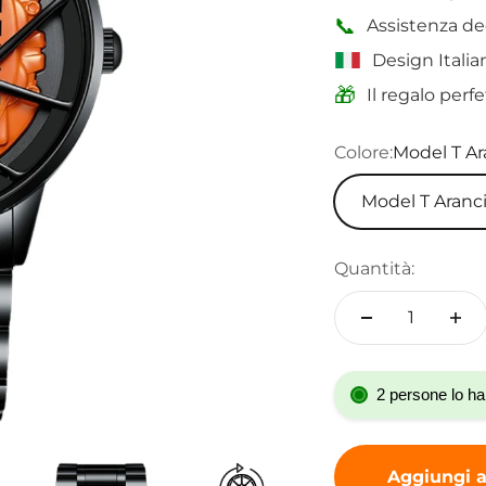
📞
Assistenza de
Design Italian
🎁
Il regalo perf
Colore:
Model T Ar
Model T Aranc
Quantità:
2 persone lo ha
Aggiungi al