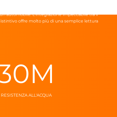
 un'automobile. L'integrazione impeccabile tra il
stintivo offre molto più di una semplice lettura
i più
30
M
RESISTENZA ALL'ACQUA