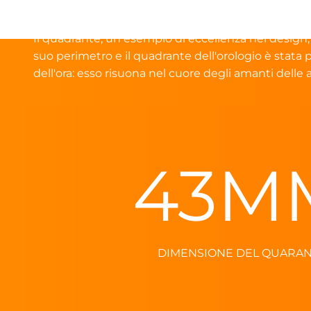
Un Quadrante Senza Precedenti, dal Cerchione di 
Il quadrante, un esempio di eccellenza nel design, c
suo perimetro e il quadrante dell'orologio è stata
dell'ora: esso risuona nel cuore degli amanti delle 
43
M
DIMENSIONE DEL QUARA