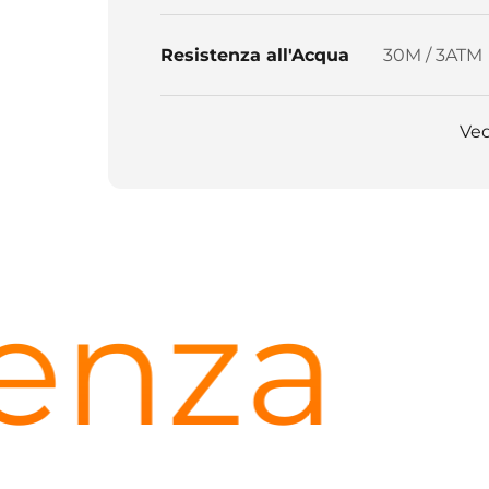
Resistenza all'Acqua
30M / 3ATM
Ved
nza
In