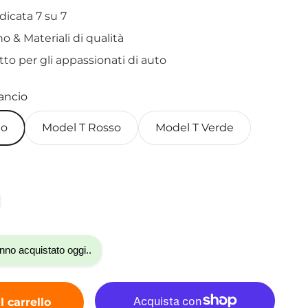
dicata 7 su 7
o & Materiali di qualità
etto per gli appassionati di auto
ancio
io
Model T Rosso
Model T Verde
nno acquistato oggi..
 carrello