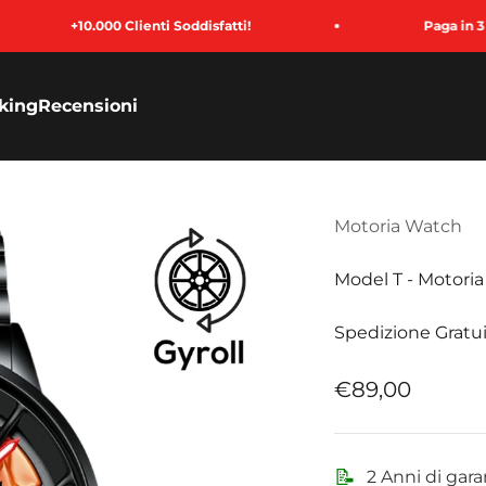
000 Clienti Soddisfatti!
Paga in 3 Rate
king
Recensioni
Motoria Watch
Model T - Motoria
Spedizione Gratui
Prezzo sconta
€89,00
📝
2 Anni di gara