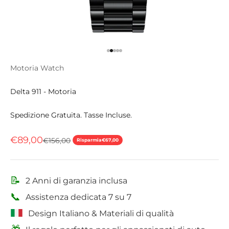
Vai all'articolo 1
Vai all'articolo 2
Vai all'articolo 3
Vai all'articolo 4
Vai all'articolo 5
Motoria Watch
Delta 911 - Motoria
Spedizione Gratuita. Tasse Incluse.
Prezzo scontato
€89,00
Prezzo
€156,00
Risparmia
€67,00
📝
2 Anni di garanzia inclusa
📞
Assistenza dedicata 7 su 7
Design Italiano & Materiali di qualità