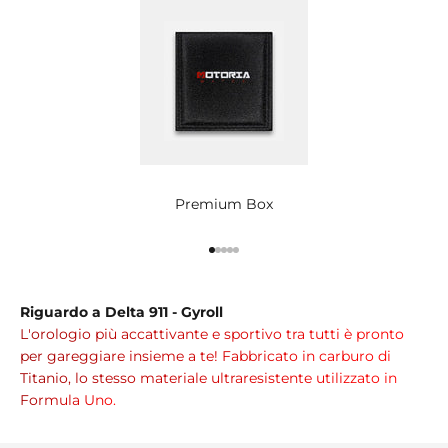
Premium Box
Vai all'articolo 1
Vai all'articolo 2
Vai all'articolo 3
Vai all'articolo 4
Vai all'articolo 5
Riguardo a Delta 911 - Gyroll
L'orologio più accattivante e sportivo tra tutti è pronto
per gareggiare insieme a te! Fabbricato in carburo di
Titanio, lo stesso materiale ultraresistente utilizzato in
Formula Uno.