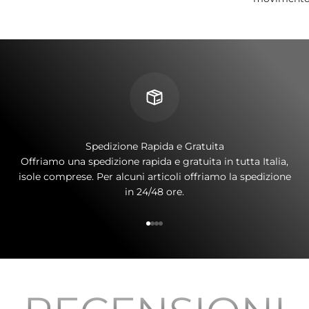
Spedizione Rapida e Gratuita
Offriamo una spedizione rapida e gratuita in tutta Italia,
isole comprese. Per alcuni articoli offriamo la spedizione
in 24/48 ore.
Vai all'articolo 1
Vai all'articolo 2
Vai all'articolo 3
Vai all'articolo 4