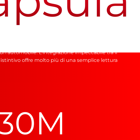
sula L
 un'automobile. L'integrazione impeccabile tra il
stintivo offre molto più di una semplice lettura
 di più
30
M