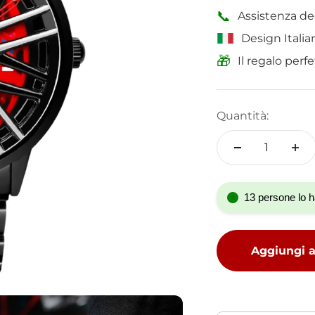
📞
Assistenza de
Design Italian
🎁
Il regalo perf
Quantità:
13 persone lo h
Aggiungi al