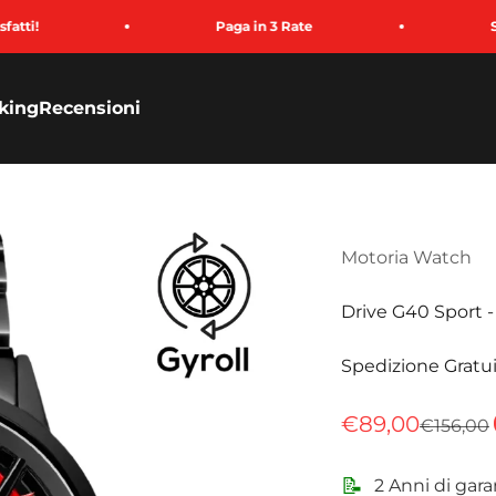
Paga in 3 Rate
Spedizione Rapi
king
Recensioni
Motoria Watch
Drive G40 Sport -
Spedizione Gratui
Prezzo sconta
€89,00
Prezzo
€156,00
📝
2 Anni di gara