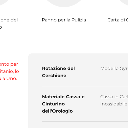
ione del
Panno per la Pulizia
Carta di 
o
ronto per
Rotazione del
Modello Gyr
tanio, lo
Cerchione
ula Uno.
Materiale Cassa e
Cassa in Car
Cinturino
Inossidabile
dell'Orologio