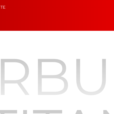
NTE
RB