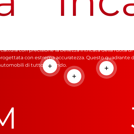
Incap
un Auto a un Orologio
attura con precisione la bellezza intricata della ruota di
 progettata con estrema accuratezza. Questo quadrante di
automobili di tutto il mondo.
Per saperne di più
Per saperne
Per saperne di più
M