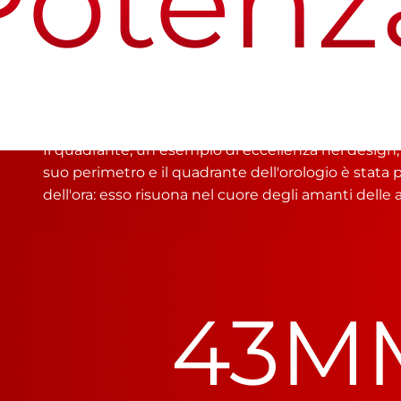
tenza
Un Quadrante Senza Precedenti, dal Cerchione di 
Il quadrante, un esempio di eccellenza nel design, c
suo perimetro e il quadrante dell'orologio è stata
dell'ora: esso risuona nel cuore degli amanti delle 
43
M