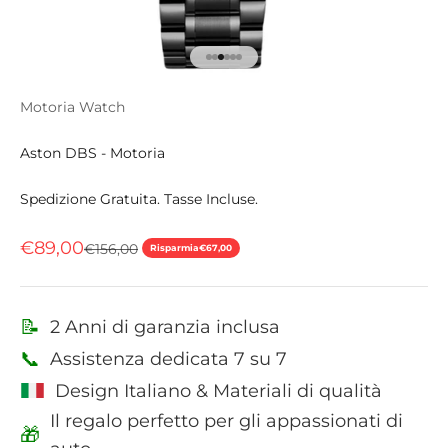
Vai all'articolo 1
Vai all'articolo 2
Vai all'articolo 3
Vai all'articolo 4
Vai all'articolo 5
Vai all'articolo 6
Motoria Watch
Aston DBS - Motoria
Spedizione Gratuita. Tasse Incluse.
Prezzo scontato
€89,00
Prezzo
€156,00
Risparmia
€67,00
📝
2 Anni di garanzia inclusa
📞
Assistenza dedicata 7 su 7
Design Italiano & Materiali di qualità
Il regalo perfetto per gli appassionati di
🎁