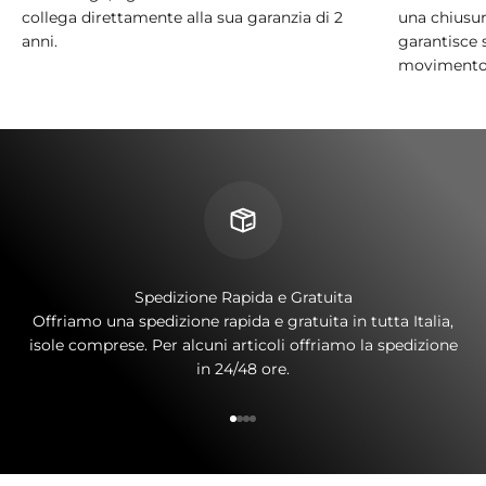
collega direttamente alla sua garanzia di 2
una chiusura
anni.
garantisce 
movimento
Spedizione Rapida e Gratuita
Offriamo una spedizione rapida e gratuita in tutta Italia,
isole comprese. Per alcuni articoli offriamo la spedizione
in 24/48 ore.
Vai all'articolo 1
Vai all'articolo 2
Vai all'articolo 3
Vai all'articolo 4