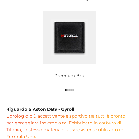
Premium Box
Vai all'articolo 1
Vai all'articolo 2
Vai all'articolo 3
Vai all'articolo 4
Vai all'articolo 5
Riguardo a Aston DBS - Gyroll
L'orologio più accattivante e sportivo tra tutti è pronto
per gareggiare insieme a te! Fabbricato in carburo di
Titanio, lo stesso materiale ultraresistente utilizzato in
Formula Uno.