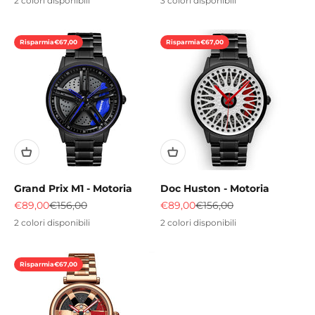
2 colori disponibili
3 colori disponibili
Risparmia
€67,00
Risparmia
€67,00
Grand Prix M1 - Motoria
Doc Huston - Motoria
Prezzo scontato
Prezzo
Prezzo scontato
Prezzo
€89,00
€156,00
€89,00
€156,00
2 colori disponibili
2 colori disponibili
Risparmia
€67,00