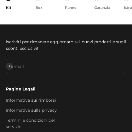
Vai all'articolo 1
Vai all'articolo 2
Vai all'articolo 3
Vai all'articolo 4
Vai 
Kit
Box
Panno
Garanzia
Istr
Iscriviti per rimanere aggiornato sui nuovi prodotti e sugli
sconti esclusivi!
Iscriviti alla newsletter
E-mail
Pagine Legali
Informativa sui rimborsi
Informative sulla privacy
Termini e condizioni del
servizio