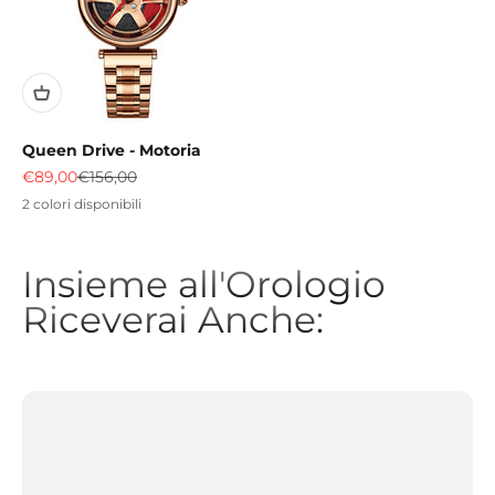
Queen Drive - Motoria
Prezzo scontato
Prezzo
€89,00
€156,00
2 colori disponibili
Insieme all'Orologio
Riceverai Anche: