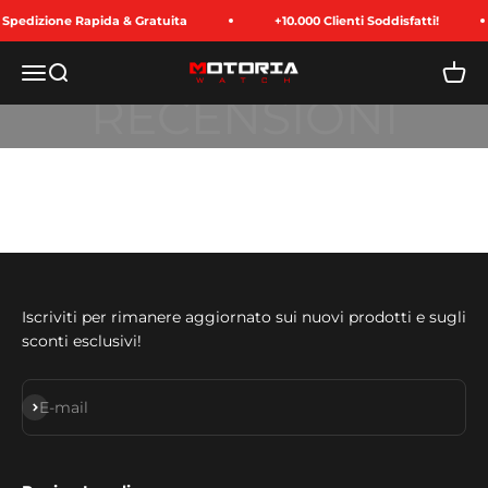
Passer au contenu
Spedizione Rapida & Gratuita
+10.000 Clienti Soddisfatti!
Menu
Recherche
Panie
Motoria Watch
+400 RECENSIONI POSITIVE
Iscriviti per rimanere aggiornato sui nuovi prodotti e sugli
sconti esclusivi!
S'inscrire
E-mail