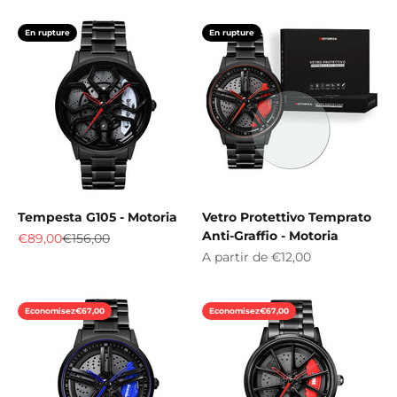
En rupture
En rupture
Tempesta G105 - Motoria
Vetro Protettivo Temprato
Anti-Graffio - Motoria
Prix de vente
Prix normal
€89,00
€156,00
Prix de vente
A partir de
€12,00
Economisez
€67,00
Economisez
€67,00