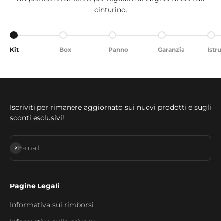
cinturino.
Aller à l'élément 1
Aller à l'élément 2
Aller à l'élément 3
Aller à l'élément 4
Alle
Kit
Box
Panno
Garanzia
Istr
Iscriviti per rimanere aggiornato sui nuovi prodotti e sugli
sconti esclusivi!
S'inscrire
E-mail
Pagine Legali
Informativa sui rimborsi