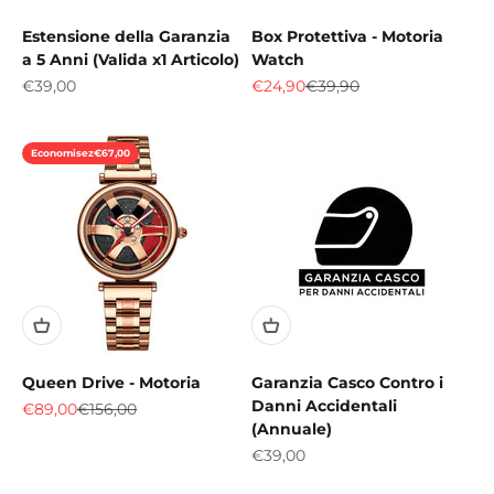
Estensione della Garanzia
Box Protettiva - Motoria
a 5 Anni (Valida x1 Articolo)
Watch
Prix de vente
Prix de vente
Prix normal
€39,00
€24,90
€39,90
Economisez
€67,00
Queen Drive - Motoria
Garanzia Casco Contro i
Danni Accidentali
Prix de vente
Prix normal
€89,00
€156,00
(Annuale)
Prix de vente
€39,00