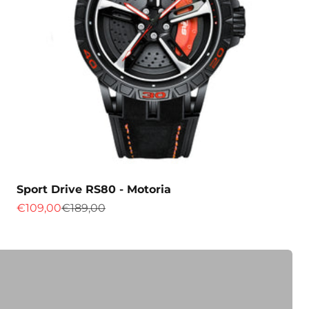
Sport Drive RS80 - Motoria
otoria.
Prix de vente
Prix normal
€109,00
€189,00