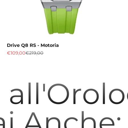
Drive Q8 RS - Motoria
Prix de vente
Prix normal
€109,00
€219,00
all'Orol
ai Anche: