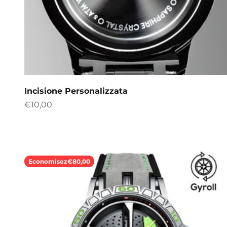
Incisione Personalizzata
Prix de vente
€10,00
Economisez
€80,00