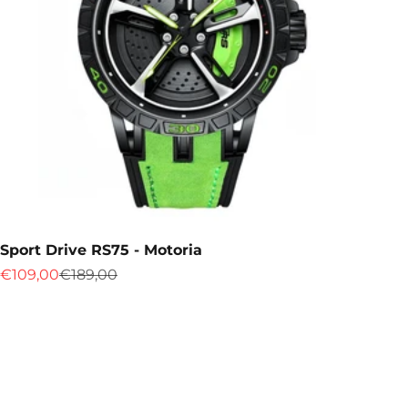
Sport Drive RS75 - Motoria
Prix de vente
Prix normal
€109,00
€189,00