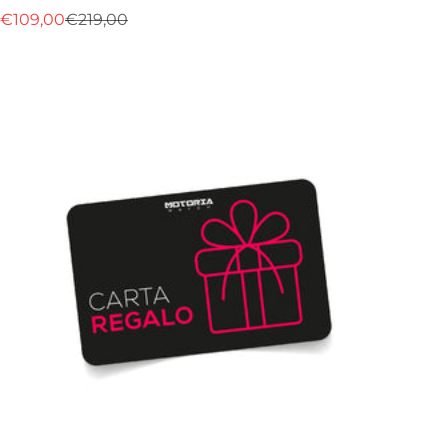
Prix de vente
Prix normal
€109,00
€219,00