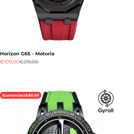
Horizon G65 - Motoria
Prix de vente
Prix normal
€109,00
€219,00
Economisez
€80,00