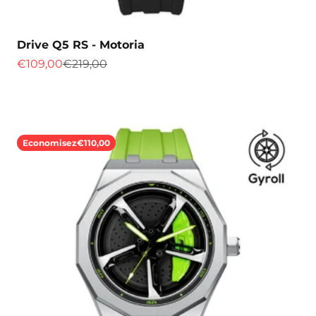
Drive Q5 RS - Motoria
Prix de vente
Prix normal
€109,00
€219,00
Economisez
€110,00