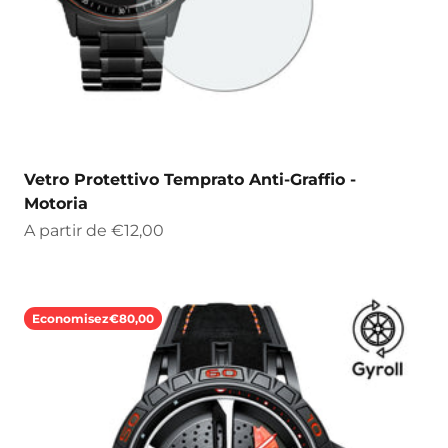
Vetro Protettivo Temprato Anti-Graffio -
Motoria
Prix de vente
A partir de
€12,00
Economisez
€80,00