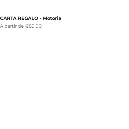
CARTA REGALO - Motoria
Prix de vente
A partir de
€89,00