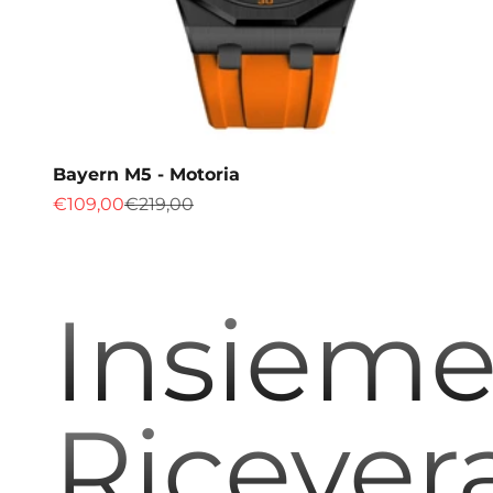
Bayern M5 - Motoria
Prix de vente
Prix normal
€109,00
€219,00
Insieme 
Ricever