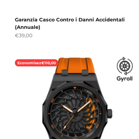
Garanzia Casco Contro i Danni Accidentali
(Annuale)
Prix de vente
€39,00
Economisez
€110,00