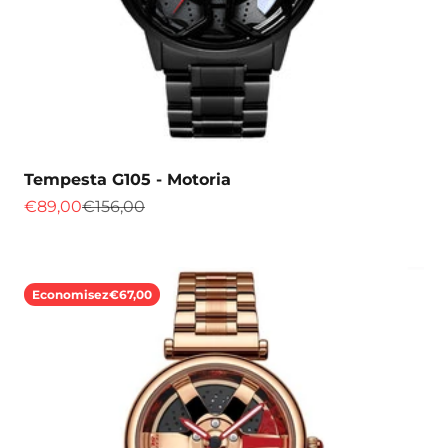
Tempesta G105 - Motoria
Prix de vente
Prix normal
€89,00
€156,00
Economisez
€67,00