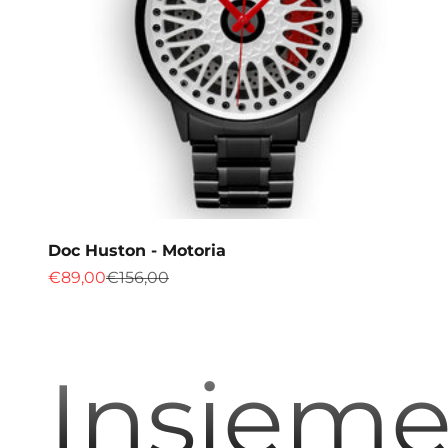
Doc Huston - Motoria
Prix de vente
Prix normal
€89,00
€156,00
Insieme 