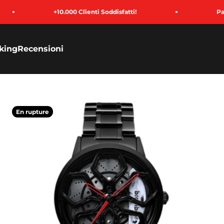
+10.000 Clienti Soddisfatti!
Paga in 3
king
Recensioni
En rupture