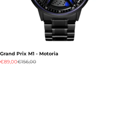
Grand Prix M1 - Motoria
Prix de vente
Prix normal
€89,00
€156,00