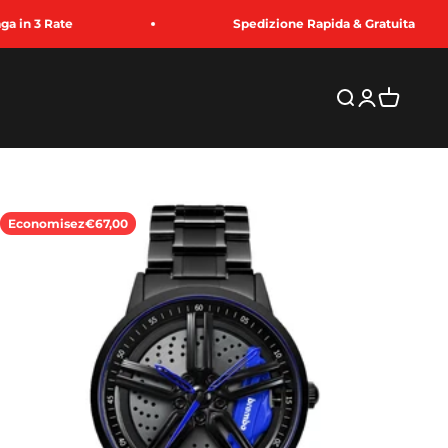
 Rate
Spedizione Rapida & Gratuita
Recherche
Connexion
Panier
Economisez
€67,00