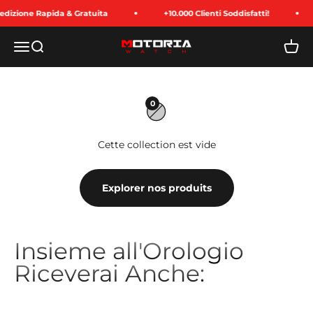
Passer au contenu
dizione Rapida & Gratuita
+10.000 Clienti Soddisfatti!
Menu
Recherche
Panie
Motoria Watch
0
Cette collection est vide
Explorer nos produits
Insieme all'Orologio
Riceverai Anche: