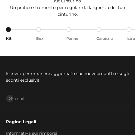
Kit Cinturino
Un pratico strumento per regolare la larghezza del tuo
cinturino.
Aller à l'élément 1
Aller à l'élément 2
Aller à l'élément 3
Aller à l'élément 4
Alle
Kit
Box
Panno
Garanzia
Istr
Iscriviti per rimanere aggiornato sui nuovi prodotti e sugli
sconti esclusivi!
S'inscrire
E-mail
Pagine Legali
Informativa sui rimborsi