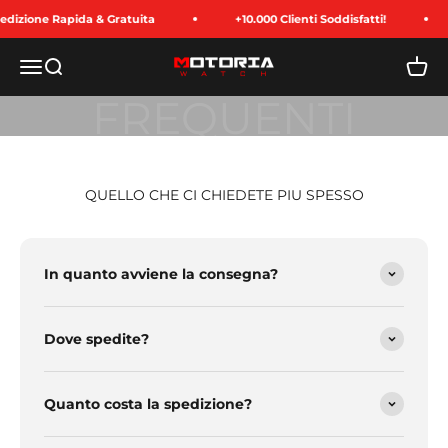
Zum Inhalt springen
dizione Rapida & Gratuita
+10.000 Clienti Soddisfatti!
Menü
Suche
Ware
Motoria Watch
QUELLO CHE CI CHIEDETE PIU SPESSO
In quanto avviene la consegna?
Dove spedite?
Quanto costa la spedizione?