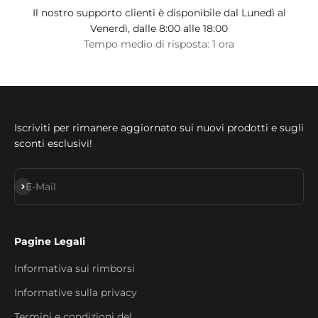
Il nostro supporto clienti è disponibile dal Lunedì al
Venerdì, dalle 8:00 alle 18:00
Tempo medio di risposta: 1 ora
Iscriviti per rimanere aggiornato sui nuovi prodotti e sugli
sconti esclusivi!
Abonnieren
E-Mail
Pagine Legali
Informativa sui rimborsi
Informative sulla privacy
Termini e condizioni del