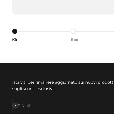
Gehe zu Element 1
Gehe zu Element 2
Kit
Box
Iscriviti per rimanere aggiornato sui nuovi prodott
sugli sconti esclusivi!
Abonnieren
E-Mail