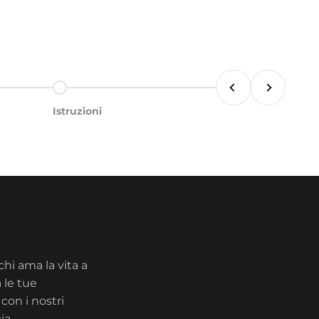
Zurück
Vor
Gehe zu Element 5
Istruzioni
chi ama la vita a
 le tue
con i nostri
ia