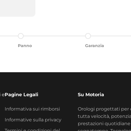
Gehe zu Element 3
Gehe zu Element 4
Panno
Garanzia
i e
Pagine Legali
Su Motoria
Informativa sui rimborsi
Orologi progettati per 
tutta velocità, potenzia
Informative sulla privacy
prestazioni quotidiane 
Termini e condizioni del
segnatempo. Tecnolog