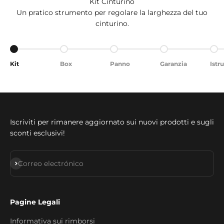
Kit Cinturino
Un pratico strumento per regolare la larghezza del tuo
cinturino.
Ir al artículo 1
Ir al artículo 2
Ir al artículo 3
Ir al artículo 4
Ir a
Kit
Box
Panno
Garanzia
Istr
Iscriviti per rimanere aggiornato sui nuovi prodotti e sugli
sconti esclusivi!
Suscribirse
Correo electrónico
Pagine Legali
Informativa sui rimborsi