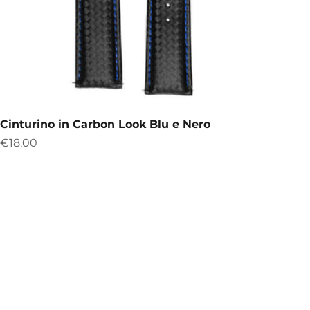
Cinturino in Carbon Look Blu e Nero
Precio de oferta
€18,00