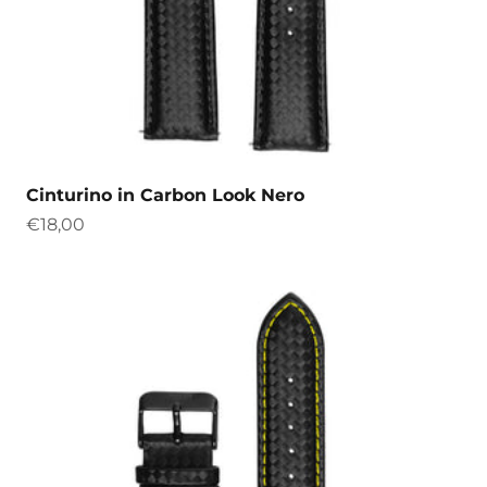
Cinturino in Carbon Look Nero
Precio de oferta
€18,00