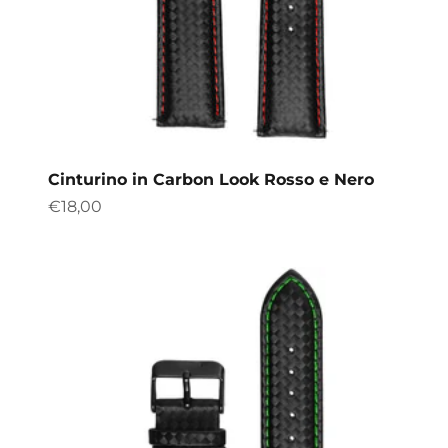
Cinturino in Carbon Look Rosso e Nero
Precio de oferta
€18,00