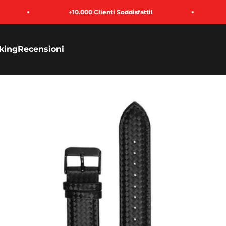
+10.000 Clienti Soddisfatti!
Paga 
king
Recensioni