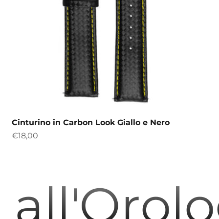
Cinturino in Carbon Look Giallo e Nero
Precio de oferta
€18,00
all'Orol