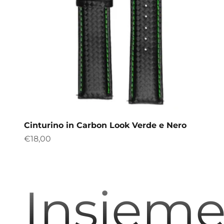
Cinturino in Carbon Look Verde e Nero
Precio de oferta
€18,00
Insieme 