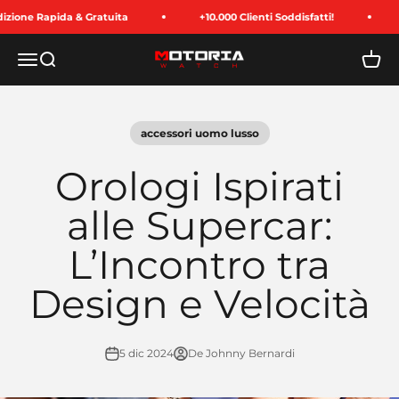
Ir al contenido
one Rapida & Gratuita
+10.000 Clienti Soddisfatti!
Pa
Menú
Buscar
Carrit
Motoria Watch
accessori uomo lusso
Orologi Ispirati
alle Supercar:
L’Incontro tra
Design e Velocità
5 dic 2024
De Johnny Bernardi