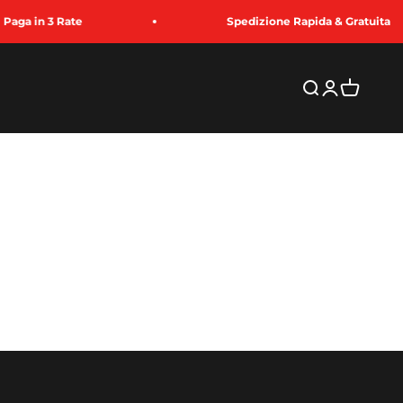
aga in 3 Rate
Spedizione Rapida & Gratuita
Szukaj
Zaloguj się
Koszyk