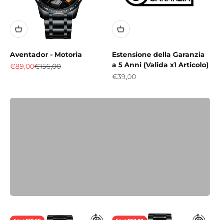
Crea il tuo stile personale
Abbina al tuo orologio un cinturino originale
Aventador - Motoria
Estensione della Garanzia
Motoria.
a 5 Anni (Valida x1 Articolo)
Sale price
Regular price
€89,00
€156,00
Sale price
€39,00
Scopri
Previous