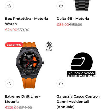
Box Protettiva - Motoria
Delta 911 - Motoria
Watch
Sale price
Regular price
€89,00
€156,00
Sale price
Regular price
€24,90
€39,90
Save
€110,00
Extreme Drift Line -
Garanzia Casco Contro i
Motoria
Danni Accidentali
(Annuale)
Sale price
Regular price
€109,00
€219,00