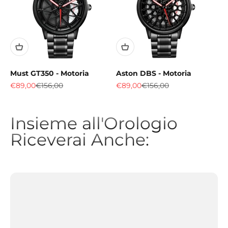
Must GT350 - Motoria
Aston DBS - Motoria
Sale price
Regular price
Sale price
Regular price
€89,00
€156,00
€89,00
€156,00
Insieme all'Orologio
Riceverai Anche: