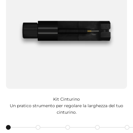
Kit Cinturino
Un pratico strumento per regolare la larghezza del tuo
cinturino.
Go to item 1
Go to item 2
Go to item 3
Go to item 4
Go 