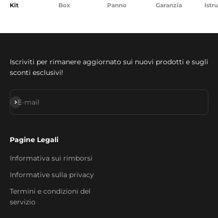
Kit
Box
Panno
Garanzia
Istr
Iscriviti per rimanere aggiornato sui nuovi prodotti e sugli
sconti esclusivi!
Subscribe
E-mail
Pagine Legali
Informativa sui rimborsi
Informative sulla privacy
Termini e condizioni del
servizio