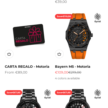
Sale price
€39,00
Save
€110,00
CARTA REGALO - Motoria
Bayern M5 - Motoria
Sale price
Sale price
Regular price
From
€89,00
€109,00
€219,00
4 colors available
Save
€67,00
Save
€67,00