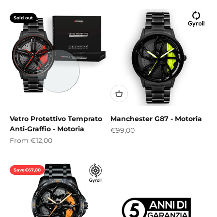
Sold out
Vetro Protettivo Temprato
Manchester G87 - Motoria
Anti-Graffio - Motoria
Sale price
€99,00
Sale price
From
€12,00
Save
€67,00