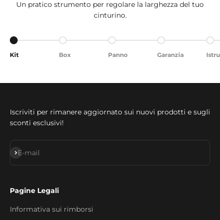
Un pratico strumento per regolare la larghezza del tuo
cinturino.
Go to item 1
Go to item 2
Go to item 3
Go to item 4
Go 
Kit
Box
Panno
Garanzia
Istr
Iscriviti per rimanere aggiornato sui nuovi prodotti e sugli
sconti esclusivi!
Subscribe
E-mail
Pagine Legali
Informativa sui rimborsi