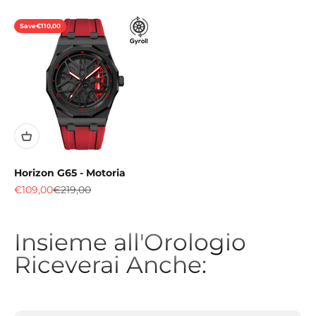
Save
€110,00
Horizon G65 - Motoria
Sale price
Regular price
€109,00
€219,00
Insieme all'Orologio
Riceverai Anche: